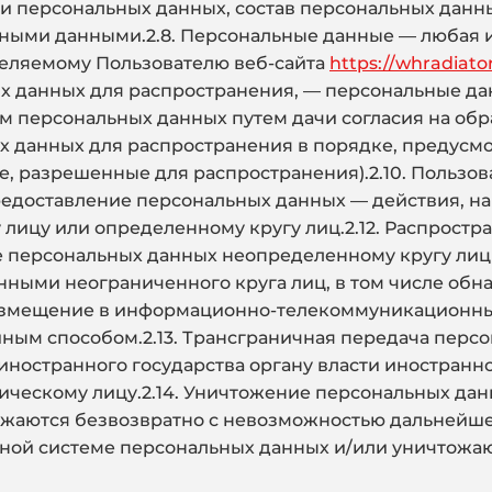
и персональных данных, состав персональных данн
ьными данными.2.8. Персональные данные — любая 
еляемому Пользователю веб-сайта
https://whradiato
 данных для распространения, — персональные дан
м персональных данных путем дачи согласия на об
 данных для распространения в порядке, предусм
, разрешенные для распространения).2.10. Пользов
 Предоставление персональных данных — действия, 
лицу или определенному кругу лиц.2.12. Распрост
е персональных данных неопределенному кругу лиц
нными неограниченного круга лиц, в том числе об
азмещение в информационно-телекоммуникационных
ным способом.2.13. Трансграничная передача перс
ностранного государства органу власти иностранно
ческому лицу.2.14. Уничтожение персональных данн
ожаются безвозвратно с невозможностью дальнейш
ной системе персональных данных и/или уничтожа