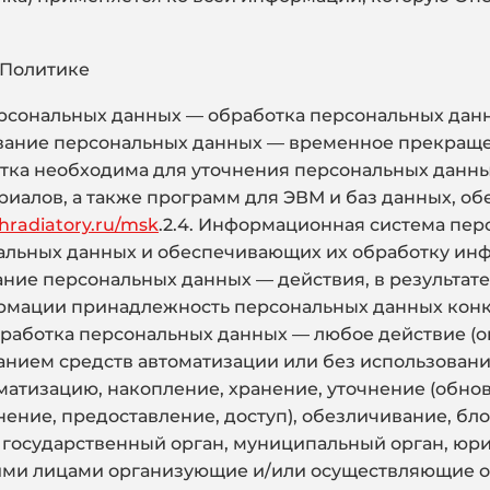
 Политике
персональных данных — обработка персональных дан
ование персональных данных — временное прекращ
тка необходима для уточнения персональных данных
алов, а также программ для ЭВМ и баз данных, об
whradiatory.ru/msk
.2.4. Информационная система пе
альных данных и обеспечивающих их обработку ин
вание персональных данных — действия, в результа
рмации принадлежность персональных данных конк
бработка персональных данных — любое действие (о
анием средств автоматизации или без использовани
матизацию, накопление, хранение, уточнение (обно
нение, предоставление, доступ), обезличивание, бл
 государственный орган, муниципальный орган, юр
гими лицами организующие и/или осуществляющие о